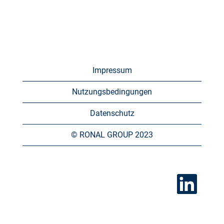
Impressum
Nutzungsbedingungen
Datenschutz
© RONAL GROUP 2023
W
i
r
d
a
u
f