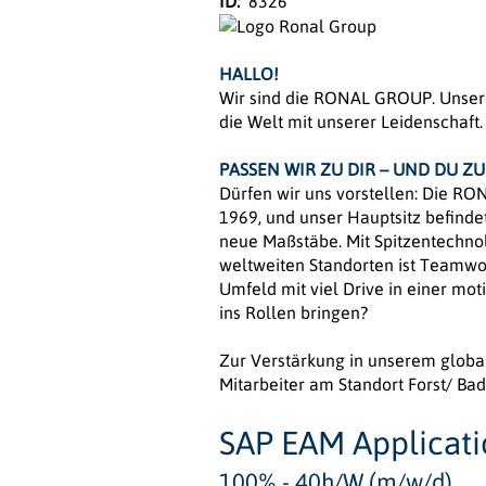
ID:
8326
HALLO!
Wir sind die RONAL GROUP. Unsere
die Welt mit unserer Leidenschaft.
PASSEN WIR ZU DIR – UND DU ZU
Dürfen wir uns vorstellen: Die RO
1969, und unser Hauptsitz befinde
neue Maßstäbe. Mit Spitzentechno
weltweiten Standorten ist Teamwor
Umfeld mit viel Drive in einer mo
ins Rollen bringen?
Zur Verstärkung in unserem globa
Mitarbeiter am Standort Forst/ Bad
SAP EAM Applicat
100% - 40h/W (m/w/d)