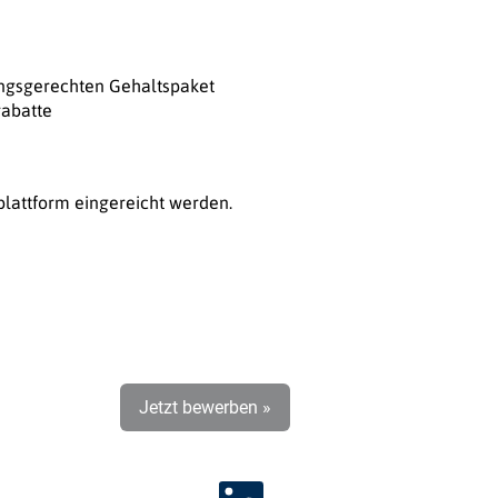
ungsgerechten Gehaltspaket
rabatte
plattform eingereicht werden.
Jetzt bewerben »
W