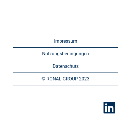
Impressum
Nutzungsbedingungen
Datenschutz
© RONAL GROUP 2023
W
i
r
d
a
u
f