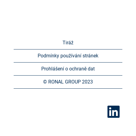
Tiráž
Podmínky používání stránek
Prohlášení o ochraně dat
© RONAL GROUP 2023
O
t
e
v
ř
e
s